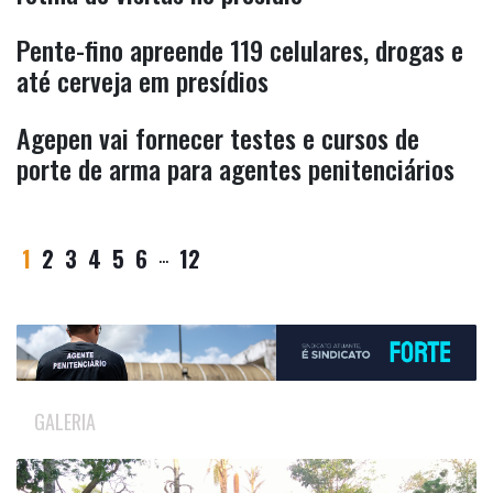
Pente-fino apreende 119 celulares, drogas e
até cerveja em presídios
Agepen vai fornecer testes e cursos de
porte de arma para agentes penitenciários
1
2
3
4
5
6
...
12
GALERIA