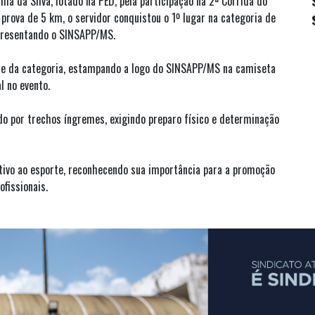
ma da Silva, lotado na PED, pela participação na 2ª Corrida do
prova de 5 km, o servidor conquistou o 1º lugar na categoria de
epresentando o SINSAPP/MS.
de da categoria, estampando a logo do SINSAPP/MS na camiseta
l no evento.
o por trechos íngremes, exigindo preparo físico e determinação
ivo ao esporte, reconhecendo sua importância para a promoção
fissionais.