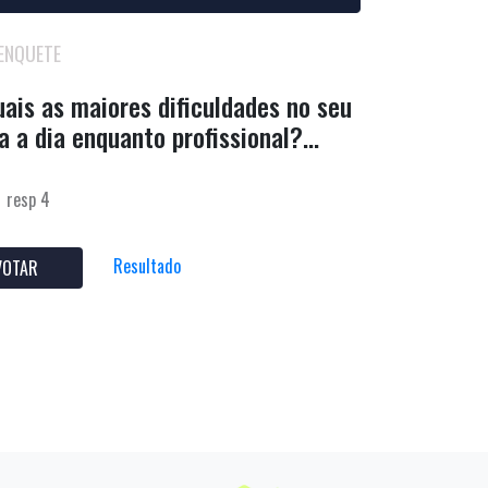
ENQUETE
ais as maiores dificuldades no seu
a a dia enquanto profissional?...
resp 4
Resultado
VOTAR