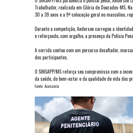
O SINSAPP/MS parabeniza o policial penal, Anderson Li
Trabalhador, realizada em Glória de Dourados-MS. Na 
30 a 39 anos e a 9ª colocação geral no masculino, r
Durante a competição, Anderson carregou a identida
e reforçando, com orgulho, a presença da Polícia Pena
A corrida contou com um percurso desafiador, marcad
dos participantes.
O SINSAPP/MS reforça seu compromisso com o incent
da saúde, do bem-estar e da qualidade de vida dos pro
Fonte: Acessória