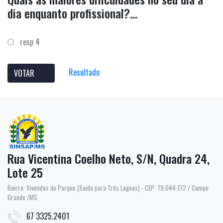
dia enquanto profissional?...
resp 4
Resultado
VOTAR
Rua Vicentina Coelho Neto, S/N, Quadra 24,
Lote 25
Bairro: Vivendas do Parque (Saída para Três Lagoas) - CEP: 79.044-172 / Campo
Grande /MS
67 3325.2401