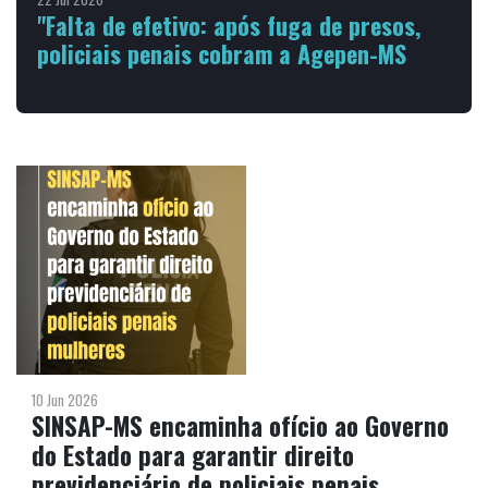
"Falta de efetivo: após fuga de presos,
policiais penais cobram a Agepen-MS
10 Jun 2026
SINSAP-MS encaminha ofício ao Governo
do Estado para garantir direito
previdenciário de policiais penais